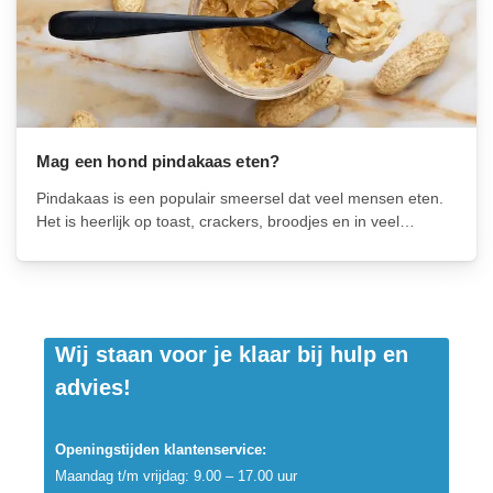
Mag een hond pindakaas eten?
Pindakaas is een populair smeersel dat veel mensen eten.
Het is heerlijk op toast, crackers, broodjes en in veel
recepten. Maar is het ook veilig voor honden om te eten? In
dit artikel zullen we kijken naar de vraag...
Wij staan voor je klaar bij hulp en
advies!
Openingstijden klantenservice:
Maandag t/m vrijdag: 9.00 – 17.00 uur