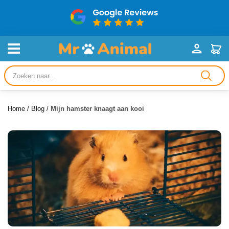
Producten
zoeken
Home
/
Blog
/
Mijn hamster knaagt aan kooi