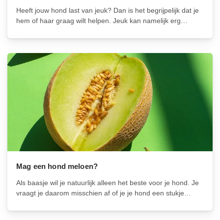
Heeft jouw hond last van jeuk? Dan is het begrijpelijk dat je
hem of haar graag wilt helpen. Jeuk kan namelijk erg
vervelend zijn voor je trouwe viervoeter en kan verschillende
oorzaken hebben, zoals allergieën, parasieten,
voedselintoleranties of huidaandoeningen....
Mag een hond meloen?
Als baasje wil je natuurlijk alleen het beste voor je hond. Je
vraagt je daarom misschien af of je je hond een stukje
meloen mag geven. Het korte antwoord is ja, honden
kunnen inderdaad meloen eten en het kan...