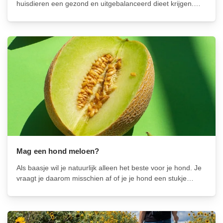
huisdieren een gezond en uitgebalanceerd dieet krijgen.
Een veelvoorkomende vraag is of honden mais mogen eten.
Het antwoord is ja, honden mogen mais eten, maar er zijn
enkele belangrijke...
Mag een hond meloen?
Als baasje wil je natuurlijk alleen het beste voor je hond. Je
vraagt je daarom misschien af of je je hond een stukje
meloen mag geven. Het korte antwoord is ja, honden
kunnen inderdaad meloen eten en het kan...