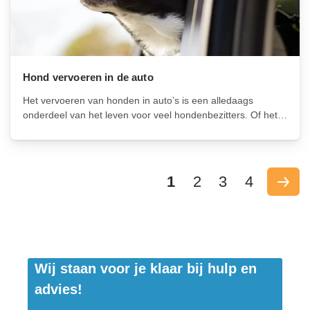
Hond vervoeren in de auto
Het vervoeren van honden in auto’s is een alledaags
onderdeel van het leven voor veel hondenbezitters. Of het
nu gaat om een korte rit naar de dierenarts of een lange
roadtrip met het gezin, het is belangrijk om de...
1
2
3
4
Wij staan voor je klaar bij hulp en
advies!