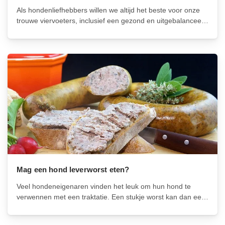
Als hondenliefhebbers willen we altijd het beste voor onze
trouwe viervoeters, inclusief een gezond en uitgebalanceerd
dieet. Veel hondenbezitters vragen zich af of hun hond
spruitjes mag. Spruitjes zijn een veelvoorkomende groente
in menselijke voeding, maar zijn ze ook...
Mag een hond leverworst eten?
Veel hondeneigenaren vinden het leuk om hun hond te
verwennen met een traktatie. Een stukje worst kan dan een
populaire keuze zijn, maar wat als het gaat om leverworst?
Is dit veilig voor je trouwe viervoeter om te eten?...