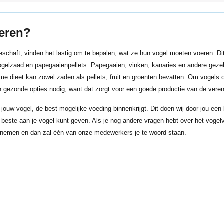
oeren?
schaft, vinden het lastig om te bepalen, wat ze hun vogel moeten voeren. Dit 
 vogelzaad en papegaaienpellets. Papegaaien, vinken, kanaries en andere ge
e dieet kan zowel zaden als pellets, fruit en groenten bevatten. Om vogels 
 gezonde opties nodig, want dat zorgt voor een goede productie van de vere
 jouw vogel, de best mogelijke voeding binnenkrijgt. Dit doen wij door jou ee
 beste aan je vogel kunt geven. Als je nog andere vragen hebt over het vogelvo
nemen en dan zal één van onze medewerkers je te woord staan.