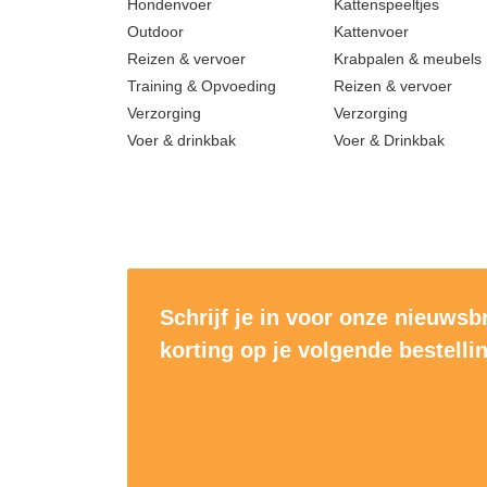
Hondenvoer
Kattenspeeltjes
Outdoor
Kattenvoer
Reizen & vervoer
Krabpalen & meubels
Training & Opvoeding
Reizen & vervoer
Verzorging
Verzorging
Voer & drinkbak
Voer & Drinkbak
Schrijf je in voor onze nieuwsb
korting op je volgende bestelli