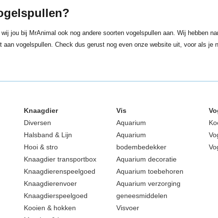
ogelspullen?
 wij jou bij MrAnimal ook nog andere soorten vogelspullen aan. Wij hebben nam
nt aan vogelspullen. Check dus gerust nog even onze website uit, voor als je
Knaagdier
Vis
Vo
Diversen
Aquarium
Ko
Halsband & Lijn
Aquarium
Vo
Hooi & stro
bodembedekker
Vo
Knaagdier transportbox
Aquarium decoratie
Knaagdierenspeelgoed
Aquarium toebehoren
Knaagdierenvoer
Aquarium verzorging
Knaagdierspeelgoed
geneesmiddelen
Kooien & hokken
Visvoer