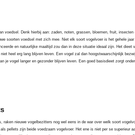
an voedsel. Denk hierbij aan: zaden, noten, grassen, bloemen, fruit, insecte
e soorten voedsel met zich mee. Niet elk soort vogelvoer is het gehele jaar b
nceerde en natuurlijke maaltijd zou dan in deze situatie ideaal zijn. Het dieet
 niet heel erg lang blijven leven. Een vogel zal dan hoogstwaarschijnlijk bezw
an je vogel langer en gezonder blijven leven. Een goed basisdieet zorgt onde
ts
s, raken nieuwe vogelbezitters nog wel eens in de war over welk soort vogelvo
ls pellets zijn beide voedzaam vogelvoer. Het ene is niet per se superieur aa