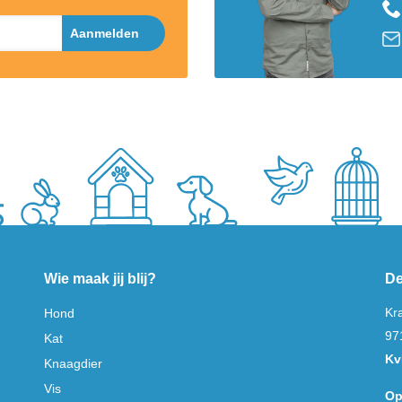
Aanmelden
Wie maak jij blij?
De
Kr
Hond
97
Kat
Kv
Knaagdier
Vis
Op