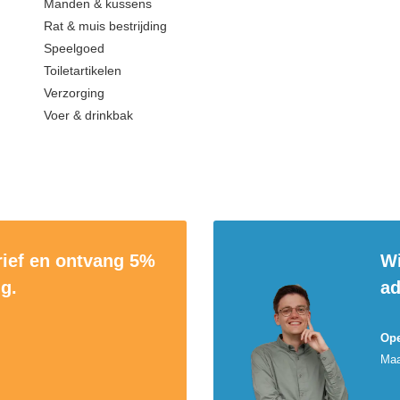
Manden & kussens
Rat & muis bestrijding
Speelgoed
Toiletartikelen
Verzorging
Voer & drinkbak
rief en ontvang 5%
Wi
ng.
ad
Ope
Maa