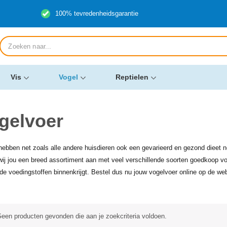
100% tevredenheidsgarantie
Producten
zoeken
Vis
Vogel
Reptielen
gelvoer
hebben net zoals alle andere huisdieren ook een gevarieerd en gezond dieet 
wij jou een breed assortiment aan met veel verschillende soorten goedkoop voge
de voedingstoffen binnenkrijgt. Bestel dus nu jouw vogelvoer online op de we
een producten gevonden die aan je zoekcriteria voldoen.